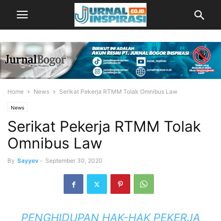
Home
News
Serikat Pekerja RTMM Tolak Omnibus Law
News
Serikat Pekerja RTMM Tolak
Omnibus Law
By
Sayyev
-
September 30, 2020
PENGHIDUPAN HAK-HAK PEKERJA