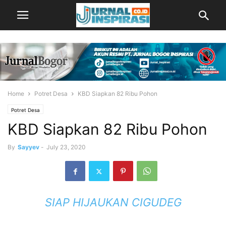
Home
Potret Desa
KBD Siapkan 82 Ribu Pohon
Potret Desa
KBD Siapkan 82 Ribu Pohon
By
Sayyev
-
July 23, 2020
SIAP HIJAUKAN CIGUDEG