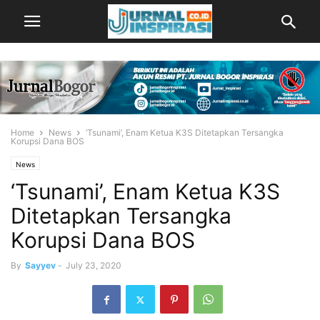
Home
News
‘Tsunami’, Enam Ketua K3S Ditetapkan Tersangka
Korupsi Dana BOS
News
‘Tsunami’, Enam Ketua K3S
Ditetapkan Tersangka
Korupsi Dana BOS
By
Sayyev
-
July 23, 2020