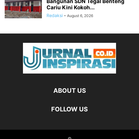
Bangunan SDN Tegal Benteng
Cariu Kini Kokoh...
Redaksi
-
August 6, 2026
ABOUT US
FOLLOW US
©