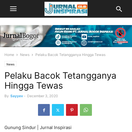
Home
News
Pelaku Bacok Tetangganya Hingga Tewas
News
Pelaku Bacok Tetangganya
Hingga Tewas
By
Sayyev
-
December 3, 2020
Gunung Sindur | Jurnal Inspirasi