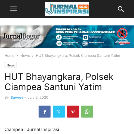
Home
News
HUT Bhayangkara, Polsek Ciampea Santuni Yatim
News
HUT Bhayangkara, Polsek
Ciampea Santuni Yatim
By
Sayyev
-
July 2, 2020
Ciampea | Jurnal Inspirasi