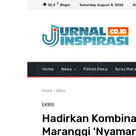
C
35.3
Bogor
Saturday, August 8, 2026
Si
Home
News
Potret Desa
Teras Mera
Home
Ekbis
EKBIS
Hadirkan Kombina
Maranggi ‘Nyamar’