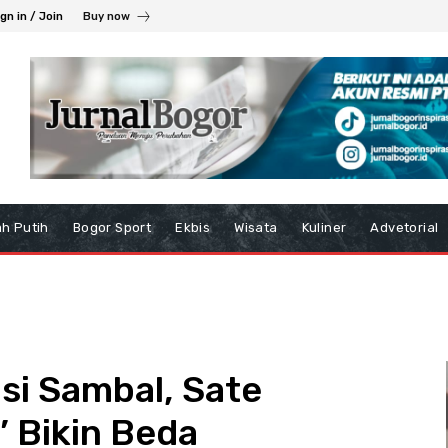
gn in / Join
Buy now
h Putih
Bogor Sport
Ekbis
Wisata
Kuliner
Advetorial
si Sambal, Sate
 Bikin Beda