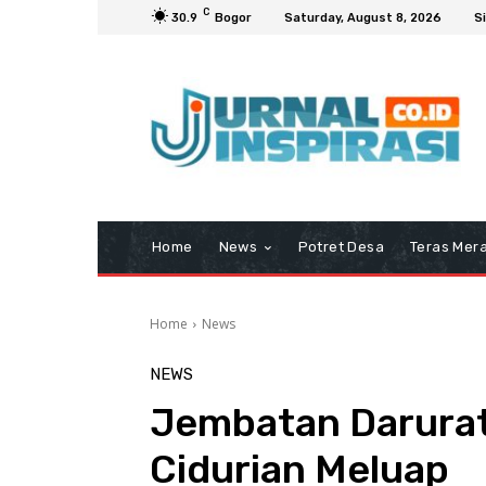
C
30.9
Bogor
Saturday, August 8, 2026
Si
Home
News
Potret Desa
Teras Mera
Home
News
NEWS
Jembatan Darurat
Cidurian Meluap