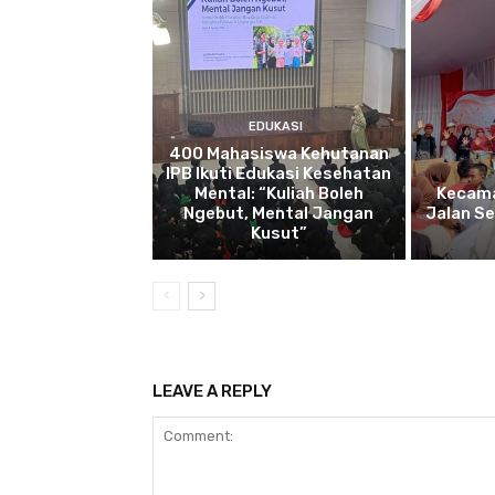
EDUKASI
400 Mahasiswa Kehutanan
IPB Ikuti Edukasi Kesehatan
Mental: “Kuliah Boleh
Kecama
Ngebut, Mental Jangan
Jalan S
Kusut”
LEAVE A REPLY