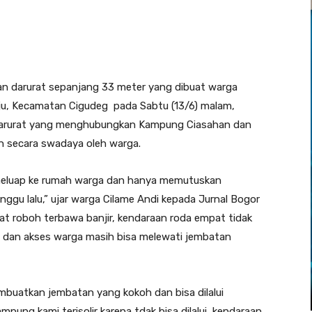
n darurat sepanjang 33 meter yang dibuat warga
u, Kecamatan Cigudeg pada Sabtu (13/6) malam,
n darurat yang menghubungkan Kampung Ciasahan dan
n secara swadaya oleh warga.
i meluap ke rumah warga dan hanya memutuskan
ggu lalu,” ujar warga Cilame Andi kepada Jurnal Bogor
at roboh terbawa banjir, kendaraan roda empat tidak
ua dan akses warga masih bisa melewati jembatan
buatkan jembatan yang kokoh dan bisa dilalui
mpung kami terisolir karena tdak bisa dilalui kendaraan