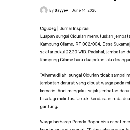
By
Sayyev
June 14, 2020
Cigudeg | Jurnal Inspirasi
Luapan sungai Cidurian memutuskan jembata
Kampung Cilame, RT 002/004, Desa Sukamaj
sekitar pukul 22.30 WIB. Padahal, jembata
Kampung Cilame baru dua pekan lalu dibangu
“Alhamudillah, sungai Cidurian tidak sampa
jembatan darurat yang dibuat warga pada min
kemarin. Andi mengaku, sejak jembatan darur
bisa lagi melintas. Untuk kendaraan roda d
gantung.
Warga berharap Pemda Bogor bisa cepat mem
kendaraan roda empat. “Kalau sekarang ini, ka