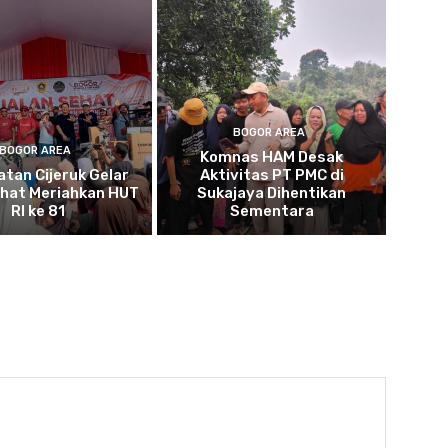
BOGOR AREA
BOGOR AREA
Komnas HAM Desak
tan Cijeruk Gelar
Aktivitas PT PMC di
ehat Meriahkan HUT
Sukajaya Dihentikan
RI ke 81
Sementara