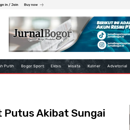
gn in / Join
Buy now
h Putih
Bogor Sport
Ekbis
Wisata
Kuliner
Advetorial
 Putus Akibat Sungai