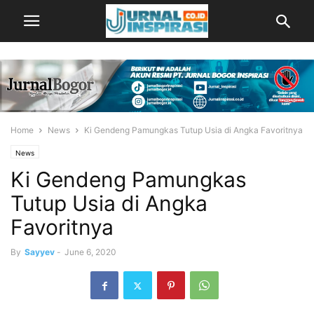
Home
News
Ki Gendeng Pamungkas Tutup Usia di Angka Favoritnya
News
Ki Gendeng Pamungkas
Tutup Usia di Angka
Favoritnya
By
Sayyev
-
June 6, 2020