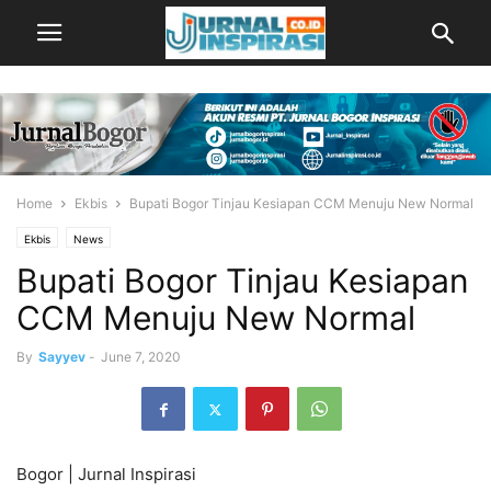
Home
Ekbis
Bupati Bogor Tinjau Kesiapan CCM Menuju New Normal
Ekbis
News
Bupati Bogor Tinjau Kesiapan
CCM Menuju New Normal
By
Sayyev
-
June 7, 2020
Bogor | Jurnal Inspirasi