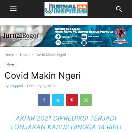
Home
News
Covid Makin Ngeri
News
Covid Makin Ngeri
By
Sayyev
-
February 3, 2021
AKHIR 2021 DIPREDIKSI TERJADI
LONJAKAN KASUS HINGGA 14 RIBU