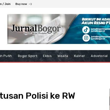
in / Join
Buy now
h Putih
Bogor Sport
Ekbis
Wisata
Kuliner
Advetorial
tusan Polisi ke RW