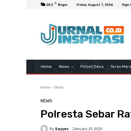
C
28.5
Bogor
Friday, August 7, 2026
Sign 
Home
News
Potret Desa
Teras Mera
Home
News
NEWS
Polresta Sebar Ra
By
Sayyev
January 21, 2021