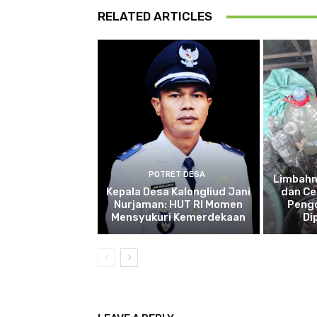
RELATED ARTICLES
POTRET DESA
Limbah
Kepala Desa Kalongliud Jani
dan Ce
Nurjaman: HUT RI Momen
Pengo
Mensyukuri Kemerdekaan
Di