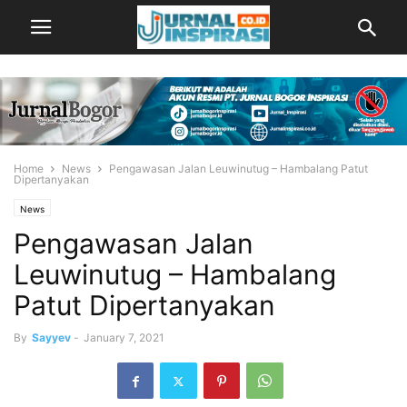
Home
News
Pengawasan Jalan Leuwinutug – Hambalang Patut
Dipertanyakan
News
Pengawasan Jalan
Leuwinutug – Hambalang
Patut Dipertanyakan
By
Sayyev
-
January 7, 2021