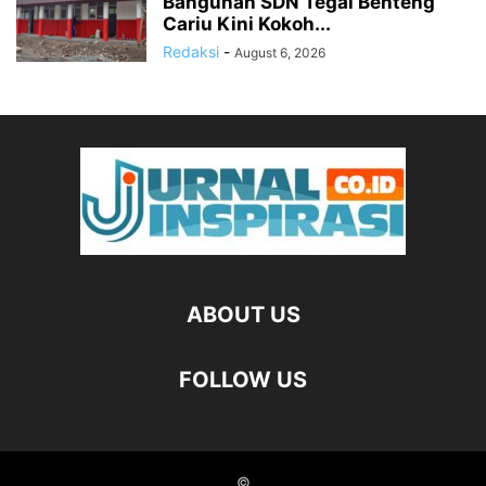
Bangunan SDN Tegal Benteng
Cariu Kini Kokoh...
Redaksi
-
August 6, 2026
ABOUT US
FOLLOW US
©