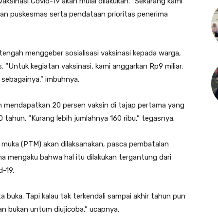
aksinasi Covid-19 akan mulai dilakukan. “Sekarang kami
 dan puskesmas serta pendataan prioritas penerima
engah menggeber sosialisasi vaksinasi kepada warga,
 “Untuk kegiatan vaksinasi, kami anggarkan Rp9 miliar.
n sebagainya,” imbuhnya.
n mendapatkan 20 persen vaksin di tajap pertama yang
0 tahun. “Kurang lebih jumlahnya 160 ribu,” tegasnya.
 muka (PTM) akan dilaksanakan, pasca pembatalan
ma mengaku bahwa hal itu dilakukan tergantung dari
-19.
a buka. Tapi kalau tak terkendali sampai akhir tahun pun
n bukan untum diujicoba,” ucapnya.