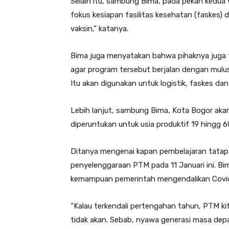
Selain itu, sambung Bima, pada pekan kedua v
fokus kesiapan fasilitas kesehatan (faskes)
vaksin,” katanya.
Bima juga menyatakan bahwa pihaknya juga t
agar program tersebut berjalan dengan mulus.
Itu akan digunakan untuk logistik, faskes da
Lebih lanjut, sambung Bima, Kota Bogor aka
diperuntukan untuk usia produktif 19 hingg 6
Ditanya mengenai kapan pembelajaran tatap
penyelenggaraan PTM pada 11 Januari ini. Bi
kemampuan pemerintah mengendalikan Covid
“Kalau terkendali pertengahan tahun, PTM kit
tidak akan. Sebab, nyawa generasi masa depa