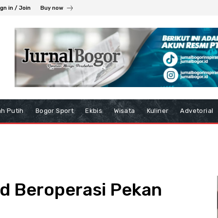
gn in / Join
Buy now
h Putih
Bogor Sport
Ekbis
Wisata
Kuliner
Advetorial
d Beroperasi Pekan