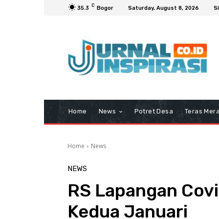
C
35.3
Bogor
Saturday, August 8, 2026
Si
Home
News
Potret Desa
Teras Mera
Home
News
NEWS
RS Lapangan Covi
Kedua Januari