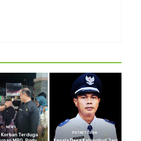
NEWS
POTRET DESA
u Korban Terduga
cunan MBG, Rudy
Kepala Desa Kalongliud Jani