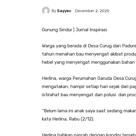
By
Sayyev
December 2, 2020
Gunung Sindur | Jurnal Inspirasi
Warga yang berada di Desa Curug dan Padur
tahun menahan bau menyengat akibat produks
hebel yang menyengat menggunakan bahan 
Herlina, warga Perumahan Garuda Desa Curug
mengatakan, hampir setiap hari sejak dari p
istirahat bau menyengat dan polusi dari pr
“Belum lama ini anak saya saat sedang maka
kata Herlina, Rabu (2/12).
Herlina bahkan pasrah dengan kondisi terseb