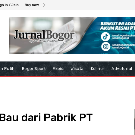
gn in / Join
Buy now
h Putih
Bogor Sport
Ekbis
Wisata
Kuliner
Advetorial
au dari Pabrik PT