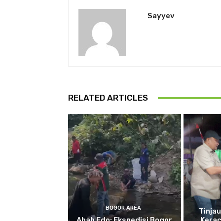
Sayyev
RELATED ARTICLES
BOGOR AREA
Tinja
Abah Edo: Ekspedisi Bogor
Kera