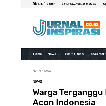
C
27.5
Bogor
Saturday, August 8, 2026
Si
Home
News
Potret Desa
Teras Mera
Home
News
NEWS
Warga Terganggu B
Acon Indonesia