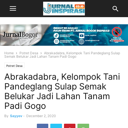
Home
Potret Desa
Abrakadabra, Kelompok Tani Pandeglang Sulap
Semak Belukar Jadi Lahan Tanam Padi Gogo
Potret Desa
Abrakadabra, Kelompok Tani
Pandeglang Sulap Semak
Belukar Jadi Lahan Tanam
Padi Gogo
By
Sayyev
-
December 2, 2020