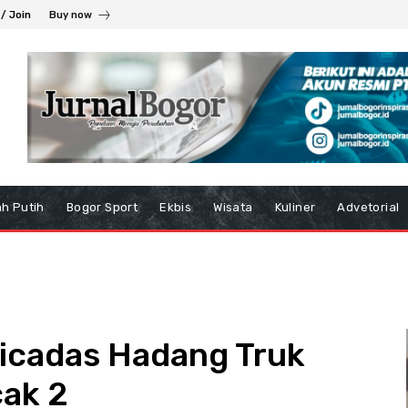
 / Join
Buy now
h Putih
Bogor Sport
Ekbis
Wisata
Kuliner
Advetorial
icadas Hadang Truk
cak 2