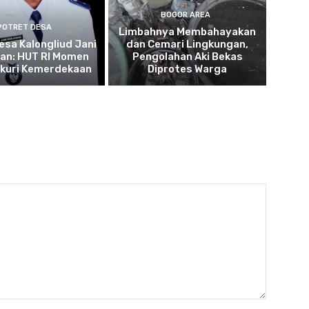
BOGOR AREA
POTRET DESA
Limbahnya Membahayakan
esa Kalongliud Jani
dan Cemari Lingkungan,
an: HUT RI Momen
Pengolahan Aki Bekas
kuri Kemerdekaan
Diprotes Warga