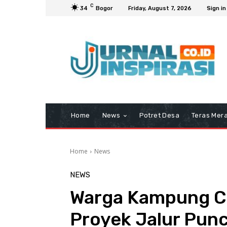
C
34
Bogor
Friday, August 7, 2026
Sign in
Home
News
Potret Desa
Teras Mera
Home
News
NEWS
Warga Kampung C
Proyek Jalur Pun