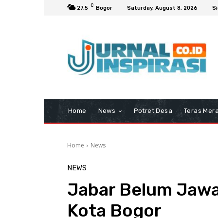
C
27.5
Bogor
Saturday, August 8, 2026
Si
Home
News
Potret Desa
Teras Mera
Home
News
NEWS
Jabar Belum Jawab
Kota Bogor