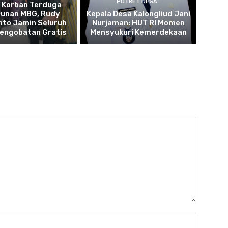
POTRET DESA
u Korban Terduga
cunan MBG, Rudy
Kepala Desa Kalongliud Jani
to Jamin Seluruh
Nurjaman: HUT RI Momen
Pengobatan Gratis
Mensyukuri Kemerdekaan
Name: