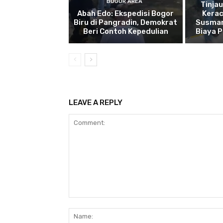
BOGOR AREA
Tinja
Abah Edo: Ekspedisi Bogor
Kera
Biru di Pangradin, Demokrat
Susman
Beri Contoh Kepedulian
Biaya 
LEAVE A REPLY
Comment: