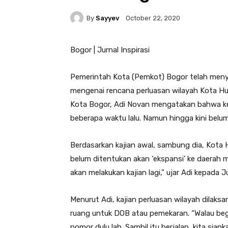
By
Sayyev
October 22, 2020
Bogor | Jurnal Inspirasi
Pemerintah Kota (Pemkot) Bogor telah meny
mengenai rencana perluasan wilayah Kota Hu
Kota Bogor, Adi Novan mengatakan bahwa ken
beberapa waktu lalu. Namun hingga kini belum
Berdasarkan kajian awal, sambung dia, Kota
belum ditentukan akan ‘ekspansi’ ke daerah m
akan melakukan kajian lagi,” ujar Adi kepada J
Menurut Adi, kajian perluasan wilayah dila
ruang untuk DOB atau pemekaran. “Walau begi
nomor dulu lah. Sambil itu berjalan, kita siap