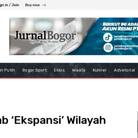
gn in / Join
Buy now
h Putih
Bogor Sport
Ekbis
Wisata
Kuliner
Advetorial
 ‘Ekspansi’ Wilayah