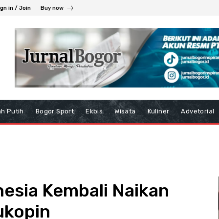
gn in / Join
Buy now
h Putih
Bogor Sport
Ekbis
Wisata
Kuliner
Advetorial
nesia Kembali Naikan
ukopin