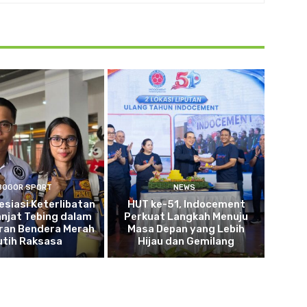
BOGOR SPORT
NEWS
esiasi Keterlibatan
HUT ke-51, Indocement
anjat Tebing dalam
Perkuat Langkah Menuju
ran Bendera Merah
Masa Depan yang Lebih
utih Raksasa
Hijau dan Gemilang