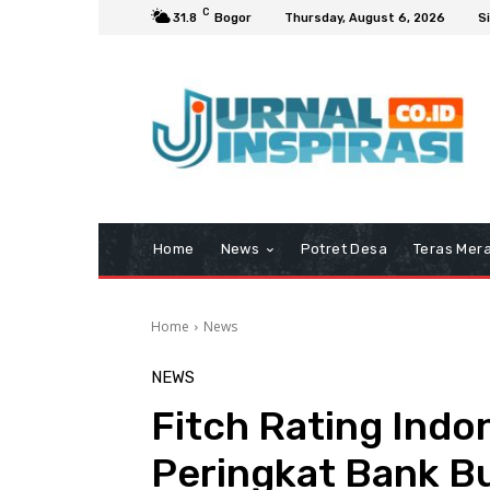
C
31.8
Bogor
Thursday, August 6, 2026
Si
Home
News
Potret Desa
Teras Mera
Home
News
NEWS
Fitch Rating Indo
Peringkat Bank B