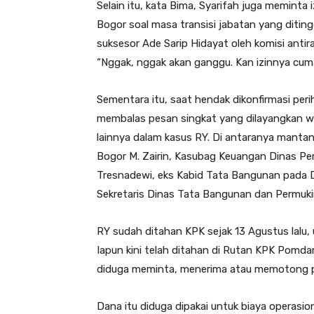
Selain itu, kata Bima, Syarifah juga memint
Bogor soal masa transisi jabatan yang diti
suksesor Ade Sarip Hidayat oleh komisi anti
“Nggak, nggak akan ganggu. Kan izinnya cuma
Sementara itu, saat hendak dikonfirmasi peri
membalas pesan singkat yang dilayangkan wa
lainnya dalam kasus RY. Di antaranya manta
Bogor M. Zairin, Kasubag Keuangan Dinas P
Tresnadewi, eks Kabid Tata Bangunan pada 
Sekretaris Dinas Tata Bangunan dan Permuk
RY sudah ditahan KPK sejak 13 Agustus lalu, 
Iapun kini telah ditahan di Rutan KPK Pomda
diduga meminta, menerima atau memotong pe
Dana itu diduga dipakai untuk biaya operasi