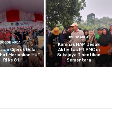
BOGOR AREA
BOGOR AREA
Komnas HAM Desak
tan Cijeruk Gelar
Aktivitas PT PMC di
ehat Meriahkan HUT
Sukajaya Dihentikan
RI ke 81
Sementara