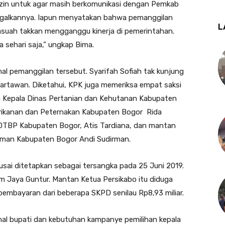
a izin untuk agar masih berkomunikasi dengan Pemkab
nggalkannya. Iapun menyatakan bahwa pemanggilan
L
rasuah takkan mengganggu kinerja di pemerintahan.
 sehari saja,” ungkap Bima.
hal pemanggilan tersebut. Syarifah Sofiah tak kunjung
rtawan. Diketahui, KPK juga memeriksa empat saksi
n Kepala Dinas Pertanian dan Kehutanan Kabupaten
erikanan dan Peternakan Kabupaten Bogor Rida
DTBP Kabupaten Bogor, Atis Tardiana, dan mantan
iman Kabupaten Bogor Andi Sudirman.
usai ditetapkan sebagai tersangka pada 25 Juni 2019.
m Jaya Guntur. Mantan Ketua Persikabo itu diduga
mbayaran dari beberapa SKPD senilau Rp8,93 miliar.
onal bupati dan kebutuhan kampanye pemilihan kepala