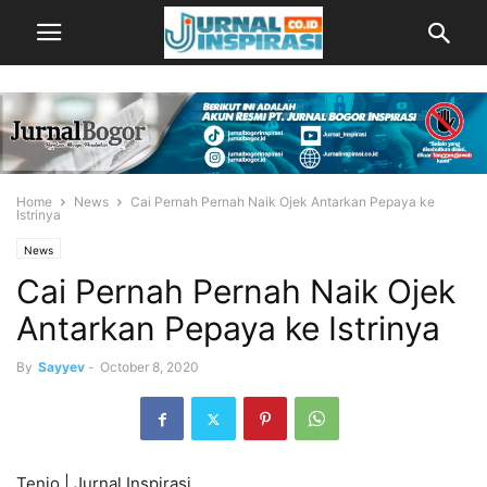
Home
News
Cai Pernah Pernah Naik Ojek Antarkan Pepaya ke
Istrinya
News
Cai Pernah Pernah Naik Ojek
Antarkan Pepaya ke Istrinya
By
Sayyev
-
October 8, 2020
Tenjo | Jurnal Inspirasi