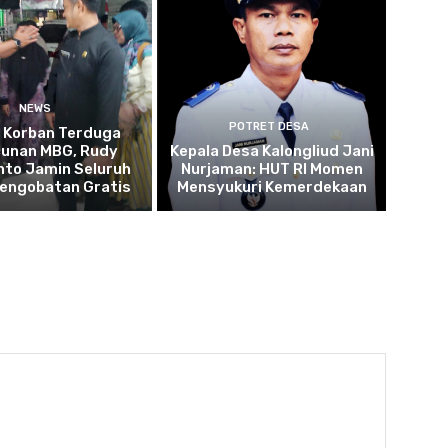
NEWS
POTRET DESA
u Korban Terduga
cunan MBG, Rudy
Kepala Desa Kalongliud Jani
to Jamin Seluruh
Nurjaman: HUT RI Momen
Pengobatan Gratis
Mensyukuri Kemerdekaan