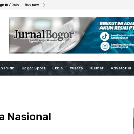
gn in / Join
Buy now
h Putih
Bogor Sport
Ekbis
Wisata
Kuliner
Advetorial
a Nasional