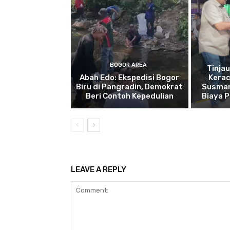
BOGOR AREA
Tinja
Abah Edo: Ekspedisi Bogor
Kera
Biru di Pangradin, Demokrat
Susman
Beri Contoh Kepedulian
Biaya 
LEAVE A REPLY