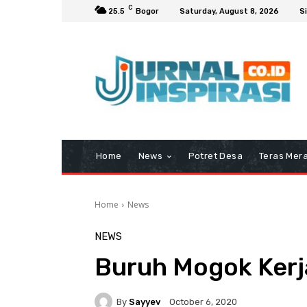
C
25.5
Bogor
Saturday, August 8, 2026
Si
Home
News
Potret Desa
Teras Mera
Home
News
NEWS
Buruh Mogok Kerj
By
Sayyev
October 6, 2020