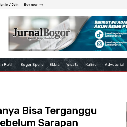
ign in / Join
Buy now
h Putih
Bogor Sport
Ekbis
Wisata
Kuliner
Advetorial
nya Bisa Terganggu
Sebelum Sarapan