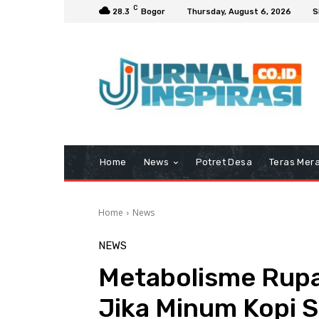
C
28.3
Bogor
Thursday, August 6, 2026
S
Home
News
Potret Desa
Teras Mera
Home
News
NEWS
Metabolisme Rupa
Jika Minum Kopi 