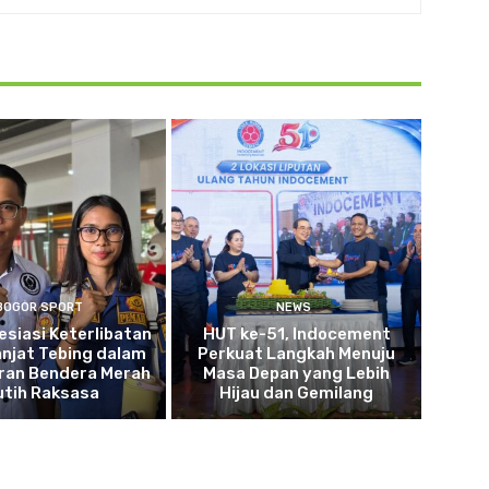
BOGOR SPORT
NEWS
esiasi Keterlibatan
HUT ke-51, Indocement
anjat Tebing dalam
Perkuat Langkah Menuju
ran Bendera Merah
Masa Depan yang Lebih
utih Raksasa
Hijau dan Gemilang