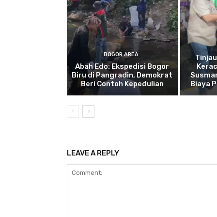
BOGOR AREA
Tinja
Abah Edo: Ekspedisi Bogor
Kera
Biru di Pangradin, Demokrat
Susman
Beri Contoh Kepedulian
Biaya 
LEAVE A REPLY