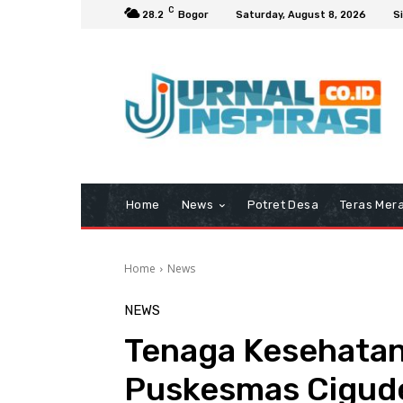
C
28.2
Bogor
Saturday, August 8, 2026
Si
Home
News
Potret Desa
Teras Mera
Home
News
NEWS
Tenaga Kesehatan
Puskesmas Cigude