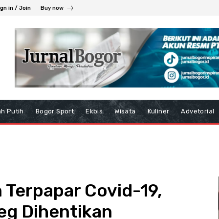
gn in / Join
Buy now
h Putih
Bogor Sport
Ekbis
Wisata
Kuliner
Advetorial
 Terpapar Covid-19,
g Dihentikan