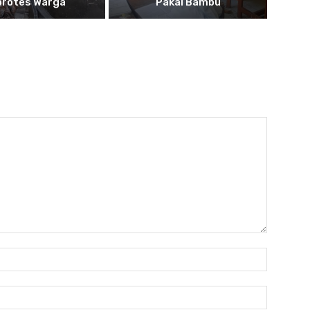
protes Warga
Pakai Bambu
Name:
Email: