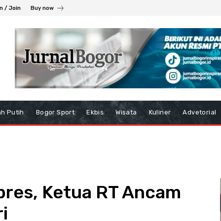
n / Join
Buy now
h Putih
Bogor Sport
Ekbis
Wisata
Kuliner
Advetorial
pres, Ketua RT Ancam
i