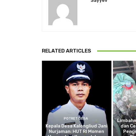
Sayyev
RELATED ARTICLES
POTRET DESA
Limbah
Kepala Desa Kalongliud Jani
dan Ce
Nurjaman: HUT RI Momen
Pengo