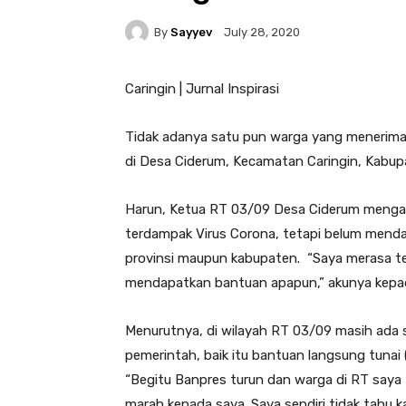
By
Sayyev
July 28, 2020
Caringin | Jurnal Inspirasi
Tidak adanya satu pun warga yang menerima 
di Desa Ciderum, Kecamatan Caringin, Kabu
Harun, Ketua RT 03/09 Desa Ciderum mengat
terdampak Virus Corona, tetapi belum menda
provinsi maupun kabupaten. “Saya merasa te
mendapatkan bantuan apapun,” akunya kepa
Menurutnya, di wilayah RT 03/09 masih ada
pemerintah, baik itu bantuan langsung tuna
“Begitu Banpres turun dan warga di RT saya
marah kepada saya. Saya sendiri tidak tahu k