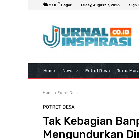
C
27.8
Bogor
Friday, August 7, 2026
Sign i
Home
News
Potret Desa
Teras Mera
Home
Potret Desa
POTRET DESA
Tak Kebagian Ban
Mengundurkan Dir