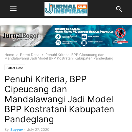
Home
Potret Desa
Penuhi Kriteria, BPP Cipeucang dan
Mandalawangi Jadi Model BPP Kostratani Kabupaten Pandeglang
Potret Desa
Penuhi Kriteria, BPP
Cipeucang dan
Mandalawangi Jadi Model
BPP Kostratani Kabupaten
Pandeglang
By
Sayyev
-
July 27, 2020