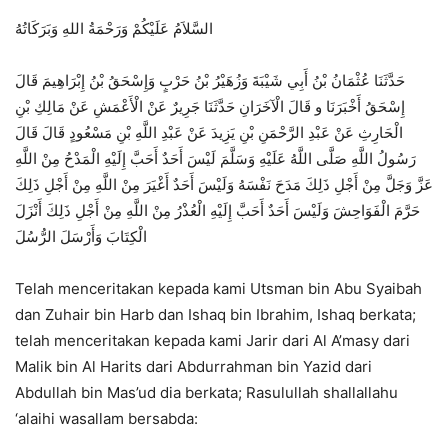
السَّلاَمُ عَلَيْكُمْ وَرَحْمَةُ اللهِ وَبَرَكَاتُهُ
حَدَّثَنَا عُثْمَانُ بْنُ أَبِي شَيْبَةَ وَزُهَيْرُ بْنُ حَرْبٍ وَإِسْحَقُ بْنُ إِبْرَاهِيمَ قَالَ
إِسْحَقُ أَخْبَرَنَا و قَالَ الْآخَرَانِ حَدَّثَنَا جَرِيرٌ عَنْ الْأَعْمَشِ عَنْ مَالِكِ بْنِ
الْحَارِثِ عَنْ عَبْدِ الرَّحْمَنِ بْنِ يَزِيدَ عَنْ عَبْدِ اللَّهِ بْنِ مَسْعُودٍ قَالَ قَالَ
رَسُولُ اللَّهِ صَلَّى اللَّهُ عَلَيْهِ وَسَلَّمَ لَيْسَ أَحَدٌ أَحَبَّ إِلَيْهِ الْمَدْحُ مِنْ اللَّهِ
عَزَّ وَجَلَّ مِنْ أَجْلِ ذَلِكَ مَدَحَ نَفْسَهُ وَلَيْسَ أَحَدٌ أَغْيَرَ مِنْ اللَّهِ مِنْ أَجْلِ ذَلِكَ
حَرَّمَ الْفَوَاحِشَ وَلَيْسَ أَحَدٌ أَحَبَّ إِلَيْهِ الْعُذْرُ مِنْ اللَّهِ مِنْ أَجْلِ ذَلِكَ أَنْزَلَ
الْكِتَابَ وَأَرْسَلَ الرُّسُلَ
Telah menceritakan kepada kami Utsman bin Abu Syaibah
dan Zuhair bin Harb dan Ishaq bin Ibrahim, Ishaq berkata;
telah menceritakan kepada kami Jarir dari Al A’masy dari
Malik bin Al Harits dari Abdurrahman bin Yazid dari
Abdullah bin Mas’ud dia berkata; Rasulullah shallallahu
‘alaihi wasallam bersabda: