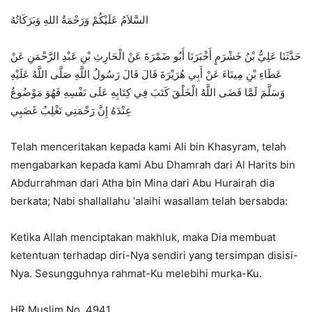
السَّلاَمُ عَلَيْكُمْ وَرَحْمَةُ اللهِ وَبَرَكَاتُهُ
حَدَّثَنَا عَلِيُّ بْنُ خَشْرَمٍ أَخْبَرَنَا أَبُو ضَمْرَةَ عَنْ الْحَارِثِ بْنِ عَبْدِ الرَّحْمَنِ عَنْ
عَطَاءِ بْنِ مِينَاءَ عَنْ أَبِي هُرَيْرَةَ قَالَ قَالَ رَسُولُ اللَّهِ صَلَّى اللَّهُ عَلَيْهِ
وَسَلَّمَ لَمَّا قَضَى اللَّهُ الْخَلْقَ كَتَبَ فِي كِتَابِهِ عَلَى نَفْسِهِ فَهُوَ مَوْضُوعٌ
عِنْدَهُ إِنَّ رَحْمَتِي تَغْلِبُ غَضَبِي
Telah menceritakan kepada kami Ali bin Khasyram, telah
mengabarkan kepada kami Abu Dhamrah dari Al Harits bin
Abdurrahman dari Atha bin Mina dari Abu Hurairah dia
berkata; Nabi shallallahu ‘alaihi wasallam telah bersabda:
Ketika Allah menciptakan makhluk, maka Dia membuat
ketentuan terhadap diri-Nya sendiri yang tersimpan disisi-
Nya. Sesungguhnya rahmat-Ku melebihi murka-Ku.
HR Muslim No. 4941.