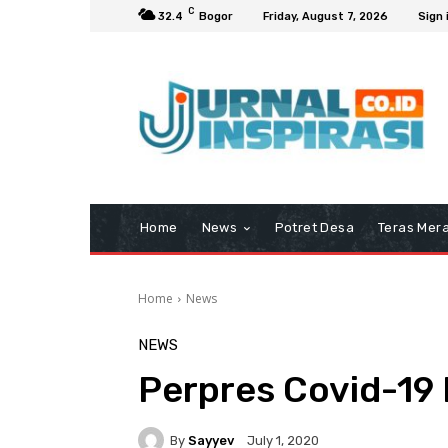
C
32.4
Bogor
Friday, August 7, 2026
Sign 
Home
News
Potret Desa
Teras Mera
Home
News
NEWS
Perpres Covid-19 
By
Sayyev
July 1, 2020