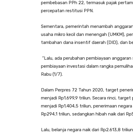
pembebasan PPh 22, termasuk pajak pertamba
percepatan restitusi PPN.
Sementara, pemerintah menambah anggaran b
usaha mikro kecil dan menengah (UMKM), perpa
tambahan dana insentif daerah (DID), dan b
“Lalu, ada perubahan pembiayaan anggaran s
pembiayaan investasi dalam rangka pemulihan
Rabu (1/7).
Dalam Perpres 72 Tahun 2020, target penerima
menjadi Rp1.699,9 triliun. Secara rinci, targe
menjadi Rp1.404,5 triliun, penerimaan negara
Rp294,1 triliun, sedangkan hibah naik dari Rp5
Lalu, belanja negara naik dari Rp2.613,8 triliu