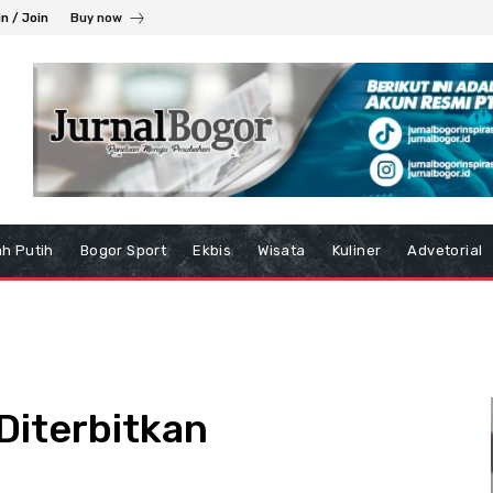
in / Join
Buy now
h Putih
Bogor Sport
Ekbis
Wisata
Kuliner
Advetorial
Diterbitkan