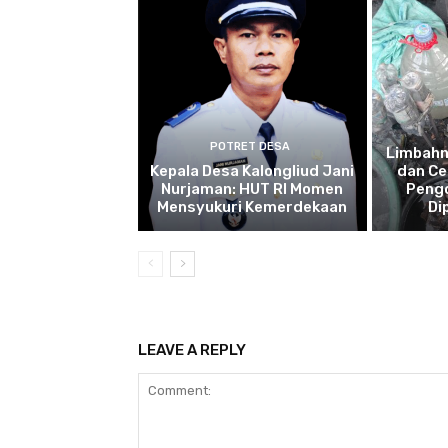
POTRET DESA
Limbah
Kepala Desa Kalongliud Jani
dan Ce
Nurjaman: HUT RI Momen
Pengo
Mensyukuri Kemerdekaan
Di
LEAVE A REPLY