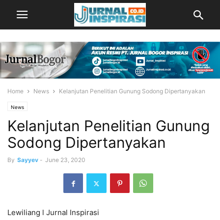
Home
News
Kelanjutan Penelitian Gunung Sodong Dipertanyakan
News
Kelanjutan Penelitian Gunung
Sodong Dipertanyakan
By
Sayyev
-
June 23, 2020
Lewiliang l Jurnal Inspirasi