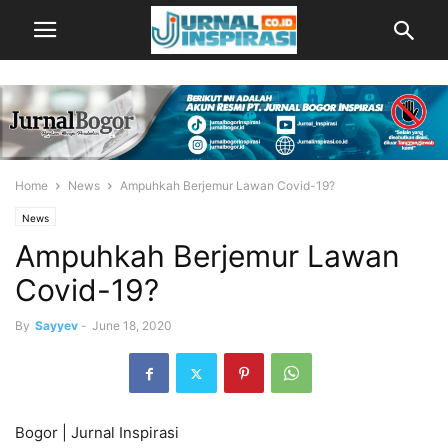
Home
News
Ampuhkah Berjemur Lawan Covid-19?
News
Ampuhkah Berjemur Lawan
Covid-19?
By
Sayyev
-
June 18, 2020
Bogor | Jurnal Inspirasi