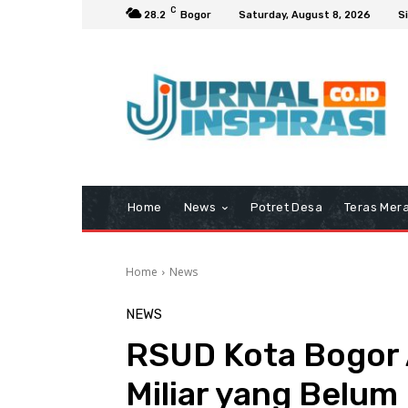
C
28.2
Bogor
Saturday, August 8, 2026
Si
Home
News
Potret Desa
Teras Mera
Home
News
NEWS
RSUD Kota Bogor 
Miliar yang Belum