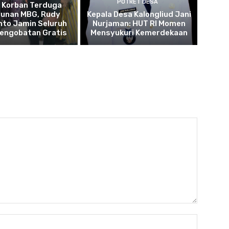
POTRET DESA
u Korban Terduga
cunan MBG, Rudy
Kepala Desa Kalongliud Jani
to Jamin Seluruh
Nurjaman: HUT RI Momen
Pengobatan Gratis
Mensyukuri Kemerdekaan
Name: