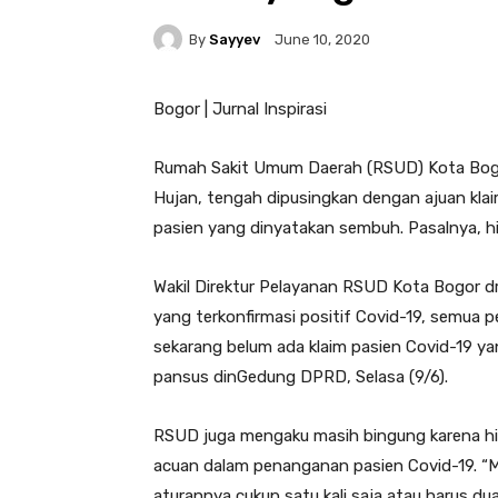
By
Sayyev
June 10, 2020
Bogor | Jurnal Inspirasi
Rumah Sakit Umum Daerah (RSUD) Kota Bogo
Hujan, tengah dipusingkan dengan ajuan klaim
pasien yang dinyatakan sembuh. Pasalnya, hi
Wakil Direktur Pelayanan RSUD Kota Bogor dr
yang terkonfirmasi positif Covid-19, semua
sekarang belum ada klaim pasien Covid-19 ya
pansus dinGedung DPRD, Selasa (9/6).
RSUD juga mengaku masih bingung karena hin
acuan dalam penanganan pasien Covid-19. “M
aturannya cukup satu kali saja atau harus dua k