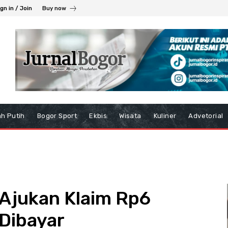
gn in / Join
Buy now
h Putih
Bogor Sport
Ekbis
Wisata
Kuliner
Advetorial
Ajukan Klaim Rp6
 Dibayar