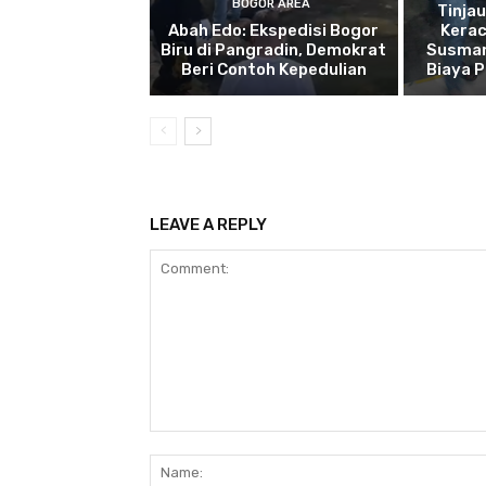
BOGOR AREA
Tinja
Abah Edo: Ekspedisi Bogor
Kera
Biru di Pangradin, Demokrat
Susman
Beri Contoh Kepedulian
Biaya 
LEAVE A REPLY
Comment: