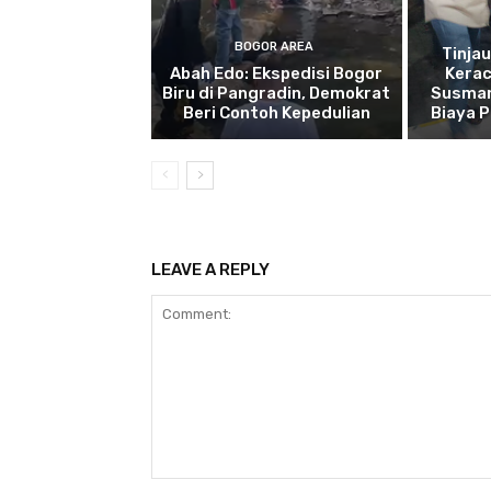
BOGOR AREA
Tinja
Abah Edo: Ekspedisi Bogor
Kera
Biru di Pangradin, Demokrat
Susman
Beri Contoh Kepedulian
Biaya 
LEAVE A REPLY
Comment: