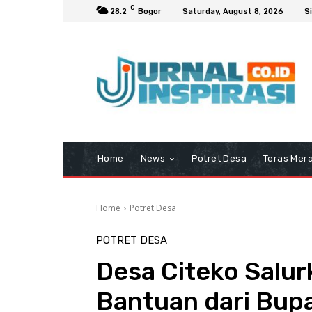
C
28.2
Bogor
Saturday, August 8, 2026
Si
Home
News
Potret Desa
Teras Mera
Home
Potret Desa
POTRET DESA
Desa Citeko Salur
Bantuan dari Bupa