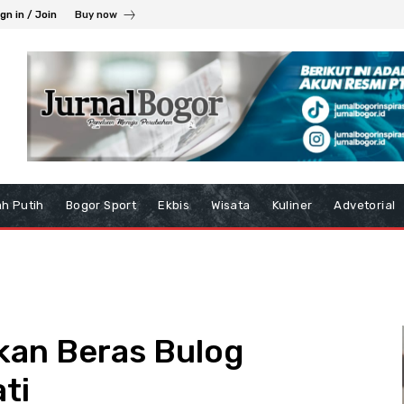
gn in / Join
Buy now
h Putih
Bogor Sport
Ekbis
Wisata
Kuliner
Advetorial
kan Beras Bulog
ti