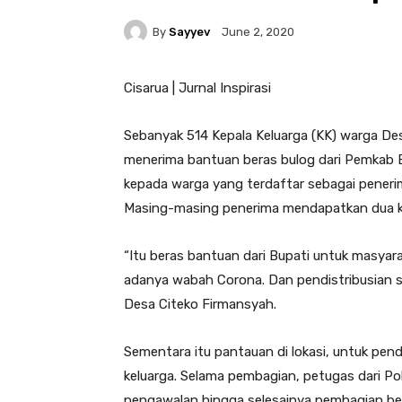
By
Sayyev
June 2, 2020
Cisarua | Jurnal Inspirasi
Sebanyak 514 Kepala Keluarga (KK) warga De
menerima bantuan beras bulog dari Pemkab B
kepada warga yang terdaftar sebagai pener
Masing-masing penerima mendapatkan dua ka
“Itu beras bantuan dari Bupati untuk masyar
adanya wabah Corona. Dan pendistribusian sud
Desa Citeko Firmansyah.
Sementara itu pantauan di lokasi, untuk pen
keluarga. Selama pembagian, petugas dari P
pengawalan hingga selesainya pembagian ber