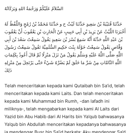
السَّلاَمُ عَلَيْكُمْ وَرَحْمَةُ اللهِ وَبَرَكَاتُهُ
حَدَّثَنَا قُتَيْبَةُ بْنُ سَعِيدٍ حَدَّثَنَا لَيْثٌ ح و حَدَّثَنَا مُحَمَّدُ بْنُ رُمْحٍ وَاللَّفْظُ لَهُ
أَخْبَرَنَا اللَّيْثُ عَنْ يَزِيدَ بْنِ أَبِي حَبِيبٍ عَنْ الْحَارِثِ بْنِ يَعْقُوبَ أَنَّ يَعْقُوبَ
بْنَ عَبْدِ اللَّهِ حَدَّثَهُ أَنَّهُ سَمِعَ بُسْرَ بْنَ سَعِيدٍ يَقُولُ سَمِعْتُ سَعْدَ بْنَ أَبِي
وَقَّاصٍ يَقُولُ سَمِعْتُ خَوْلَةَ بِنْتَ حَكِيمٍ السُّلَمِيَّةَ تَقُولُ سَمِعْتُ رَسُولَ
اللَّهِ صَلَّى اللَّهُ عَلَيْهِ وَسَلَّمَ يَقُولُ مَنْ نَزَلَ مَنْزِلًا ثُمَّ قَالَ أَعُوذُ بِكَلِمَاتِ
اللَّهِ التَّامَّاتِ مِنْ شَرِّ مَا خَلَقَ لَمْ يَضُرَّهُ شَيْءٌ حَتَّى يَرْتَحِلَ مِنْ مَنْزِلِهِ
ذَلِكَ
Telah menceritakan kepada kami Qutaibah bin Sa’id, telah
menceritakan kepada kami Laits. Dan telah menceritakan
kepada kami Muhammad bin Rumh, -dan lafadh ini
miliknya-, telah mengabarkan kepada kami Al Laits dari
Yazid bin Abu Habib dari Al Harits bin Ya’qub bahwasanya
Ya’qub bin Abdullah menceritakan kepadanya bahwasanya
ia mendengar Busr bin Sa’id berkata; Aku mendengar Sa’d