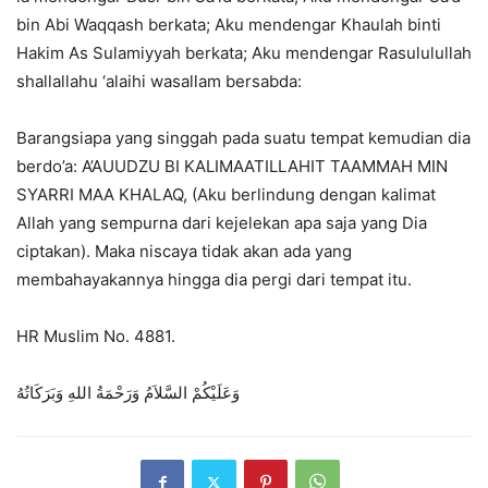
bin Abi Waqqash berkata; Aku mendengar Khaulah binti
Hakim As Sulamiyyah berkata; Aku mendengar Rasululullah
shallallahu ‘alaihi wasallam bersabda:
Barangsiapa yang singgah pada suatu tempat kemudian dia
berdo’a: A’AUUDZU BI KALIMAATILLAHIT TAAMMAH MIN
SYARRI MAA KHALAQ, (Aku berlindung dengan kalimat
Allah yang sempurna dari kejelekan apa saja yang Dia
ciptakan). Maka niscaya tidak akan ada yang
membahayakannya hingga dia pergi dari tempat itu.
HR Muslim No. 4881.
وَعَلَيْكُمْ السَّلاَمُ وَرَحْمَةُ اللهِ وَبَرَكَاتُهُ