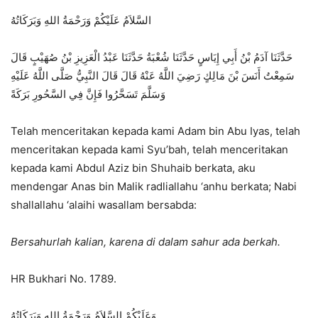
السَّلاَمُ عَلَيْكُمْ وَرَحْمَةُ اللهِ وَبَرَكَاتُهُ
حَدَّثَنَا آدَمُ بْنُ أَبِي إِيَاسٍ حَدَّثَنَا شُعْبَةُ حَدَّثَنَا عَبْدُ الْعَزِيزِ بْنُ صُهَيْبٍ قَالَ
سَمِعْتُ أَنَسَ بْنَ مَالِكٍ رَضِيَ اللَّهُ عَنْهُ قَالَ قَالَ النَّبِيُّ صَلَّى اللَّهُ عَلَيْهِ
وَسَلَّمَ تَسَحَّرُوا فَإِنَّ فِي السَّحُورِ بَرَكَةً
Telah menceritakan kepada kami Adam bin Abu Iyas, telah
menceritakan kepada kami Syu’bah, telah menceritakan
kepada kami Abdul Aziz bin Shuhaib berkata, aku
mendengar Anas bin Malik radliallahu ‘anhu berkata; Nabi
shallallahu ‘alaihi wasallam bersabda:
Bersahurlah kalian, karena di dalam sahur ada berkah.
HR Bukhari No. 1789.
وَعَلَيْكُمْ السَّلاَمُ وَرَحْمَةُ اللهِ وَبَرَكَاتُهُ