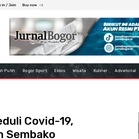
 in / Join
Buy now
h Putih
Bogor Sport
Ekbis
Wisata
Kuliner
Advetorial
eduli Covid-19,
n Sembako