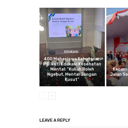
EDUKASI
400 Mahasiswa Kehutanan
IPB Ikuti Edukasi Kesehatan
Mental: “Kuliah Boleh
Kecama
Ngebut, Mental Jangan
Jalan S
Kusut”
LEAVE A REPLY