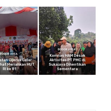
BOGOR AREA
BOGOR AREA
Komnas HAM Desak
tan Cijeruk Gelar
Aktivitas PT PMC di
ehat Meriahkan HUT
Sukajaya Dihentikan
RI ke 81
Sementara