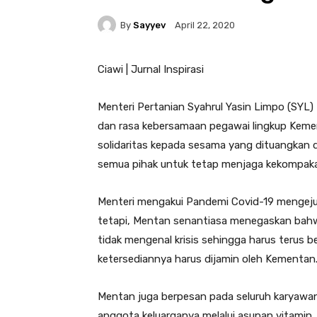
By
Sayyev
April 22, 2020
Ciawi | Jurnal Inspirasi
Menteri Pertanian Syahrul Yasin Limpo (SYL
dan rasa kebersamaan pegawai lingkup Kem
solidaritas kepada sesama yang dituangkan d
semua pihak untuk tetap menjaga kekompakan
Menteri mengakui Pandemi Covid-19 mengeju
tetapi, Mentan senantiasa menegaskan bahwa
tidak mengenal krisis sehingga harus terus
ketersediannya harus dijamin oleh Kementan
Mentan juga berpesan pada seluruh karyawa
anggota keluarganya melalui asupan vitamin