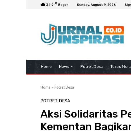
C
34.9
Bogor
Sunday, August 9, 2026
Sign
Home
News
Potret Desa
Teras Mera
Home
Potret Desa
POTRET DESA
Aksi Solidaritas P
Kementan Bagika