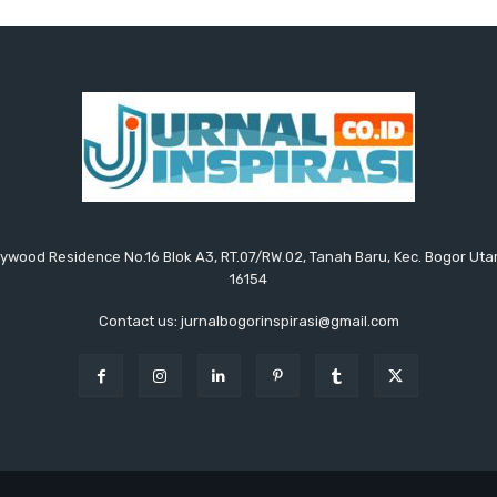
ollywood Residence No.16 Blok A3, RT.07/RW.02, Tanah Baru, Kec. Bogor Uta
16154
Contact us: jurnalbogorinspirasi@gmail.com