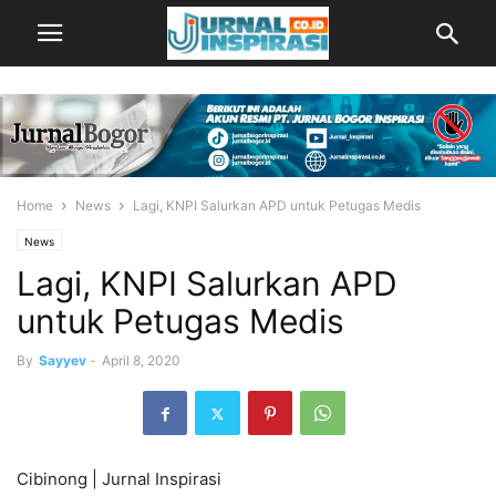
Home
News
Lagi, KNPI Salurkan APD untuk Petugas Medis
News
Lagi, KNPI Salurkan APD
untuk Petugas Medis
By
Sayyev
-
April 8, 2020
Cibinong | Jurnal Inspirasi