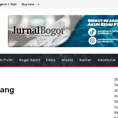
gn in / Join
Buy now
h Putih
Bogor Sport
Ekbis
Wisata
Kuliner
Advetorial
[t
tw
jang
st
ic
t
cu
bl
f_