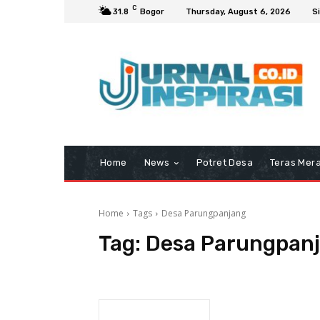
C
31.8
Bogor
Thursday, August 6, 2026
Si
Home
News
Potret Desa
Teras Mera
Home
Tags
Desa Parungpanjang
Tag:
Desa Parungpan