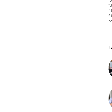
f
f
f_
b
L