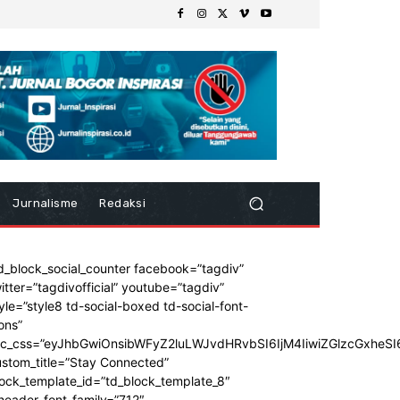
Jurnalisme
Redaksi
d_block_social_counter facebook=”tagdiv”
itter=”tagdivofficial” youtube=”tagdiv”
yle=”style8 td-social-boxed td-social-font-
ons”
dc_css=”eyJhbGwiOnsibWFyZ2luLWJvdHRvbSI6IjM4IiwiZGlzcGxhe
stom_title=”Stay Connected”
ock_template_id=”td_block_template_8″
header_font_family=”712″