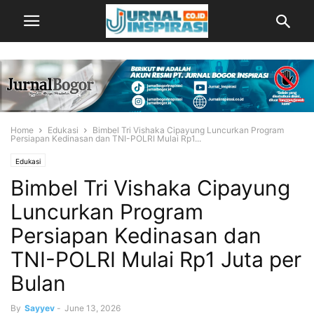
Home
Edukasi
Bimbel Tri Vishaka Cipayung Luncurkan Program
Persiapan Kedinasan dan TNI-POLRI Mulai Rp1...
Edukasi
Bimbel Tri Vishaka Cipayung
Luncurkan Program
Persiapan Kedinasan dan
TNI-POLRI Mulai Rp1 Juta per
Bulan
By
Sayyev
-
June 13, 2026