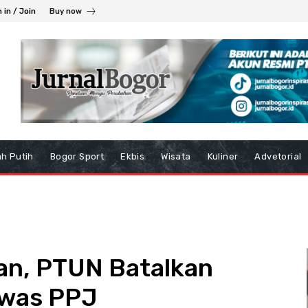
 in / Join
Buy now
h Putih
Bogor Sport
Ekbis
Wisata
Kuliner
Advetorial
an, PTUN Batalkan
was PPJ