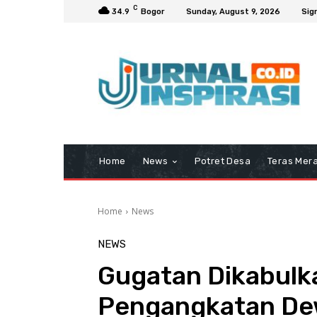
C
34.9
Bogor
Sunday, August 9, 2026
Sign
Home
News
Potret Desa
Teras Mera
Home
News
NEWS
Gugatan Dikabulk
Pengangkatan De