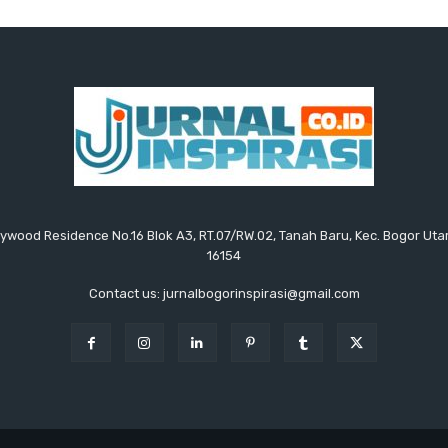
ollywood Residence No.16 Blok A3, RT.07/RW.02, Tanah Baru, Kec. Bogor Uta
16154
Contact us: jurnalbogorinspirasi@gmail.com