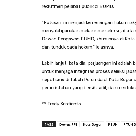
rekrutmen pejabat publik di BUMD.
“Putusan ini menjadi kemenangan hukum rak
menyalahgunakan mekanisme seleksi jabatan p
Dewan Pengawas BUMD, khususnya di Kota Bo
dan tunduk pada hokum,” jelasnya.
Lebih lanjut, kata dia, perjuangan ini adala
untuk menjaga integritas proses seleksi jaba
nepotisme di tubuh Perumda di Kota Bogor s
pemerintahan yang bersih, adil, dan meritokra
** Fredy Kristianto
TAGS
Dewas PPJ
Kota Bogor
PTUN
PTUN 