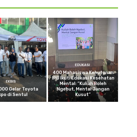
EDUKASI
400 Mahasiswa Kehutanan
IPB Ikuti Edukasi Kesehatan
EKBIS
Mental: “Kuliah Boleh
000 Gelar Toyota
Ngebut, Mental Jangan
xpo di Sentul
Kusut”