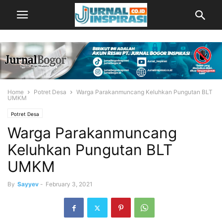
Home
Potret Desa
Warga Parakanmuncang Keluhkan Pungutan BLT
UMKM
Potret Desa
Warga Parakanmuncang
Keluhkan Pungutan BLT
UMKM
By
Sayyev
-
February 3, 2021