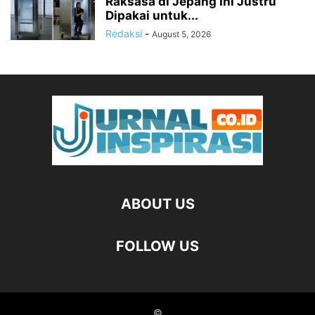
Raksasa di Jepang Ini Justru
Dipakai untuk...
Redaksi
-
August 5, 2026
ABOUT US
FOLLOW US
©