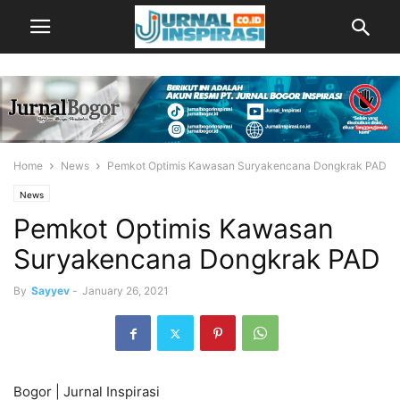
Home
News
Pemkot Optimis Kawasan Suryakencana Dongkrak PAD
News
Pemkot Optimis Kawasan
Suryakencana Dongkrak PAD
By
Sayyev
-
January 26, 2021
Bogor | Jurnal Inspirasi