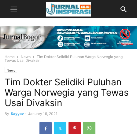
Home
News
Tim Dokter Selidiki Puluhan Warga Norwegia yang
Tewas Usai Divaksin
News
Tim Dokter Selidiki Puluhan
Warga Norwegia yang Tewas
Usai Divaksin
By
Sayyev
-
January 19, 2021