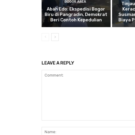
BOGOR AREA
Tinja
Abah Edo: Ekspedisi Bogor
Kera
Biru di Pangradin, Demokrat
Susman
Beri Contoh Kepedulian
Biaya 
LEAVE A REPLY
Comment: