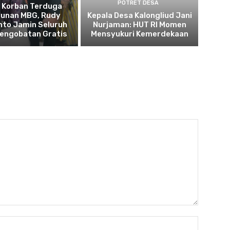
POTRET DESA
u Korban Terduga
cunan MBG, Rudy
Kepala Desa Kalongliud Jani
to Jamin Seluruh
Nurjaman: HUT RI Momen
Pengobatan Gratis
Mensyukuri Kemerdekaan
Name: