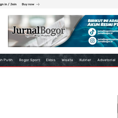
gn in / Join
Buy now
h Putih
Bogor Sport
Ekbis
Wisata
Kuliner
Advetorial