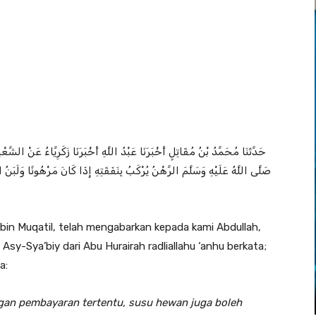
حَدَّثَنَا مُحَمَّدُ بْنُ مُقَاتِلٍ أَخْبَرَنَا عَبْدُ اللَّهِ أَخْبَرَنَا زَكَرِيَّاءُ عَنْ الشَّ
صَلَّى اللَّهُ عَلَيْهِ وَسَلَّمَ الرَّهْنُ يُرْكَبُ بِنَفَقَتِهِ إِذَا كَانَ مَرْهُونًا وَلَبَنُ 
in Muqatil, telah mengabarkan kepada kami Abdullah,
sy-Sya’biy dari Abu Hurairah radliallahu ‘anhu berkata;
a:
ngan pembayaran tertentu, susu hewan juga boleh