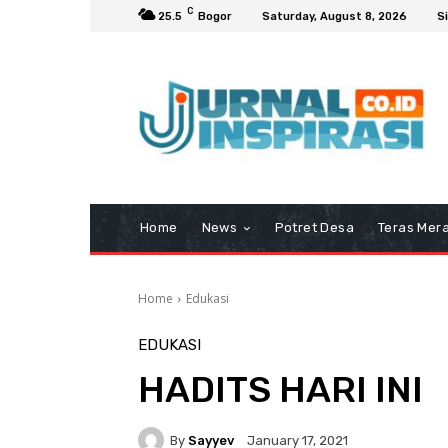
C
25.5
Bogor
Saturday, August 8, 2026
Si
Home
News
Potret Desa
Teras Mera
Home
Edukasi
EDUKASI
HADITS HARI INI
By
Sayyev
January 17, 2021