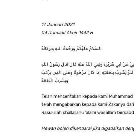
17 Januari 2021
04 Jumadil Akhir 1442 H
السَّلاَمُ عَلَيْكُمْ وَرَحْمَةُ اللهِ وَبَرَكَاتُهُ
عْبِيِّ عَنْ أَبِي هُرَيْرَةَ رَضِيَ اللَّهُ عَنْهُ قَالَ قَالَ رَسُولُ اللَّهِ
الدَّرِّ يُشْرَبُ بِنَفَقَتِهِ إِذَا كَانَ مَرْهُونًا وَعَلَى الَّذِي يَرْكَبُ
وَيَشْرَبُ النَّفَقَةُ
Telah menceritakan kepada kami Muhammad b
telah mengabarkan kepada kami Zakariya dari A
Rasulullah shallallahu ‘alaihi wasallam bersabd
Hewan boleh dikendarai jika digadaikan de