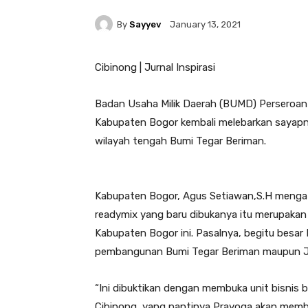
By
Sayyev
January 13, 2021
Cibinong | Jurnal Inspirasi
Badan Usaha Milik Daerah (BUMD) Perseroan
Kabupaten Bogor kembali melebarkan sayapny
wilayah tengah Bumi Tegar Beriman.
Kabupaten Bogor, Agus Setiawan,S.H mengat
readymix yang baru dibukanya itu merupakan 
Kabupaten Bogor ini. Pasalnya, begitu besar 
pembangunan Bumi Tegar Beriman maupun J
“Ini dibuktikan dengan membuka unit bisnis 
Cibinong, yang nantinya Prayoga akan membua