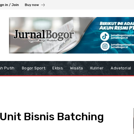
gn in / Join
Buy now
h Putih
Bogor Sport
Ekbis
Wisata
Kuliner
Advetorial
Unit Bisnis Batching