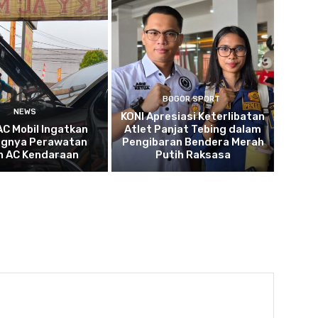
BOGOR SPORT
NEWS
KONI Apresiasi Keterlibatan
AC Mobil Ingatkan
Atlet Panjat Tebing dalam
ngnya Perawatan
Pengibaran Bendera Merah
n AC Kendaraan
Putih Raksasa