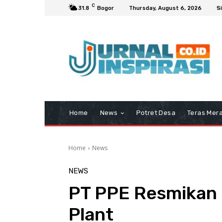
C
31.8
Bogor
Thursday, August 6, 2026
Si
Home
News
Potret Desa
Teras Mera
Home
News
NEWS
PT PPE Resmikan 
Plant