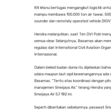
KN Wisnu bertugas mengangkut logistik untuk
mampu membawa 100.000 ton air tawar, 500.
sounder dan remotely operated vehicle (ROV
Hendra melanjutkan, saat Tim DVI Polri meny
semua clear. Selanjutnya, Basarnas akan mem
regulasi dari International Civil Aviation Org
Internasional.
Dalam beleid badan dunia itu dijelaskan bahw
udara maupun laut sipil kewenangannya ada 
Basarnas. “Tentu atas koordinasi dengan piha
manajemen Sriwijaya Air,” terang Hendra ya
Sriwijaya Air SJ 182 ini.
Seperti diberitakan sebelumnya, pesawat Sriw