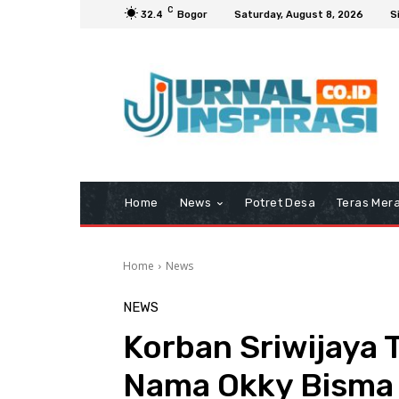
C
32.4
Bogor
Saturday, August 8, 2026
S
Home
News
Potret Desa
Teras Mera
Home
News
NEWS
Korban Sriwijaya T
Nama Okky Bisma