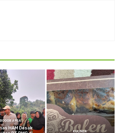
BOGOR AREA
nas HAM Desak
KULINER