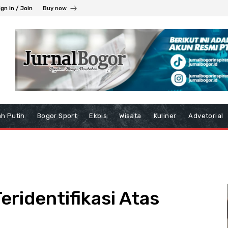
ign in / Join
Buy now
h Putih
Bogor Sport
Ekbis
Wisata
Kuliner
Advetorial
eridentifikasi Atas