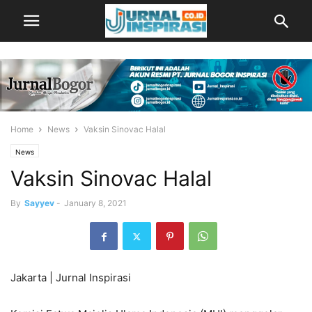
Home
News
Vaksin Sinovac Halal
News
Vaksin Sinovac Halal
By
Sayyev
-
January 8, 2021
Jakarta | Jurnal Inspirasi