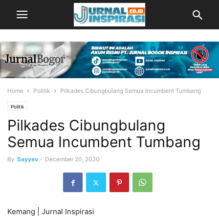
Home
Politik
Pilkades Cibungbulang Semua Incumbent Tumbang
Politik
Pilkades Cibungbulang
Semua Incumbent Tumbang
By
Sayyev
-
December 20, 2020
Kemang | Jurnal Inspirasi