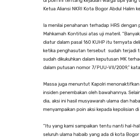
di poin ini tentang kejadian warga sipil yang
Ketua Aliansi NKRI Kota Bogor Abdul Halim 
Ia menilai penahanan terhadap HRS dengan p
Mahkamah Kontitusi atas uji materil. “Bany
diatur dalam pasal 160 KUHP itu ternyata del
ketika penghasutan tersebut sudah terjadi ti
sudah dikukuhkan dalam keputusan MK terhad
dalam putusan nomor 7/PUU-VII/2009,” kata
Massa juga menuntut Kapolri menonaktifkan
insiden penembakan oleh bawahannya. Selain 
dia, aksi ini hasil musyawarah ulama dan ha
menyampaikan poin aksi kepada kepolisian di 
“Itu yang kami sampaikan tentu nanti hal-hal
seluruh ulama habaib yang ada di kota Bogor 