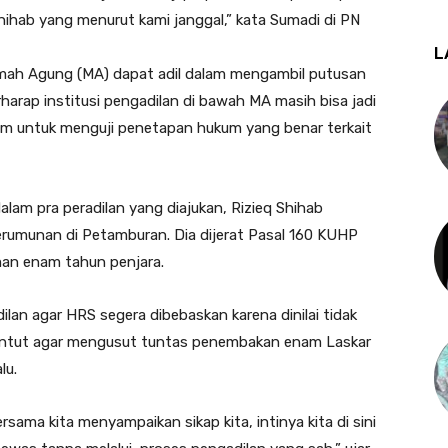
Shihab yang menurut kami janggal,” kata Sumadi di PN
L
amah Agung (MA) dapat adil dalam mengambil putusan
rharap institusi pengadilan di bawah MA masih bisa jadi
um untuk menguji penetapan hukum yang benar terkait
lam pra peradilan yang diajukan, Rizieq Shihab
erumunan di Petamburan. Dia dijerat Pasal 160 KUHP
an enam tahun penjara.
lan agar HRS segera dibebaskan karena dinilai tidak
enuntut agar mengusut tuntas penembakan enam Laskar
lu.
ama kita menyampaikan sikap kita, intinya kita di sini