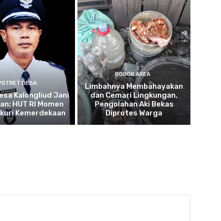
BOGOR AREA
POTRET DESA
Limbahnya Membahayakan
esa Kalongliud Jani
dan Cemari Lingkungan,
an: HUT RI Momen
Pengolahan Aki Bekas
kuri Kemerdekaan
Diprotes Warga