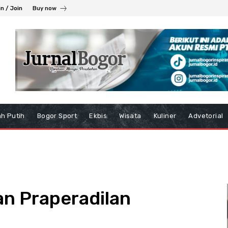
in / Join
Buy now
h Putih
Bogor Sport
Ekbis
Wisata
Kuliner
Advetorial
an Praperadilan