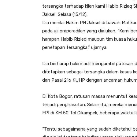
tersangka terhadap klien kami Habib Rizieq 
Jaksel, Selasa (15/12).
Dia menilai Hakim PN Jaksel di bawah Mahk
pada uji praperadilan yang diajukan. “Kami be
harapan Habib Rizieq maupun tim kuasa huk
penetapan tersangka,” ujarnya.
Dia berharap hakim adil mengambil putusan da
ditetapkan sebagai tersangka dalam kasus k
dan Pasal 216 KUHP dengan ancaman hukum
Di Kota Bogor, ratusan massa menuntut keadi
terjadi penghasutan. Selain itu, mereka m
FPI di KM 50 Tol Cikampek, beberapa waktu la
“Tentu sebagaimana yang sudah diketahui bers