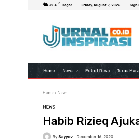
C
32.4
Bogor
Friday, August 7, 2026
Sign 
Home
News
Potret Desa
Teras Mera
Home
News
NEWS
Habib Rizieq Ajuk
By
Sayyev
December 16, 2020