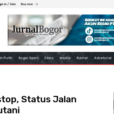
gn in / Join
Buy now
h Putih
Bogor Sport
Ekbis
Wisata
Kuliner
Advetorial
stop, Status Jalan
utani