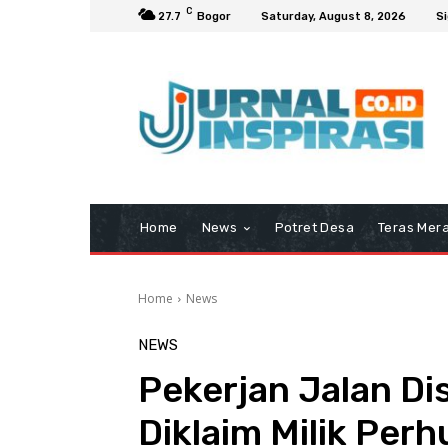
C
27.7
Bogor
Saturday, August 8, 2026
Si
Home
News
Potret Desa
Teras Mera
Home
News
NEWS
Pekerjan Jalan Di
Diklaim Milik Perh