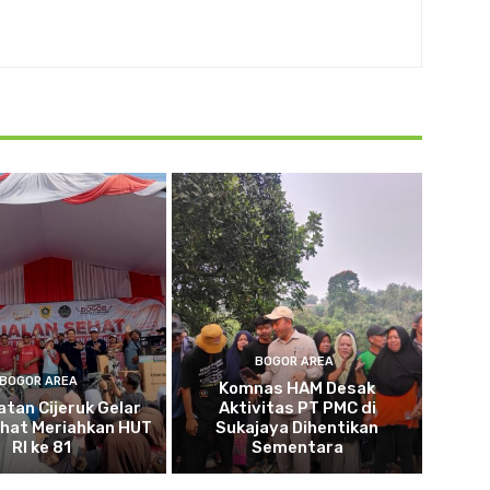
BOGOR AREA
BOGOR AREA
Komnas HAM Desak
tan Cijeruk Gelar
Aktivitas PT PMC di
ehat Meriahkan HUT
Sukajaya Dihentikan
RI ke 81
Sementara